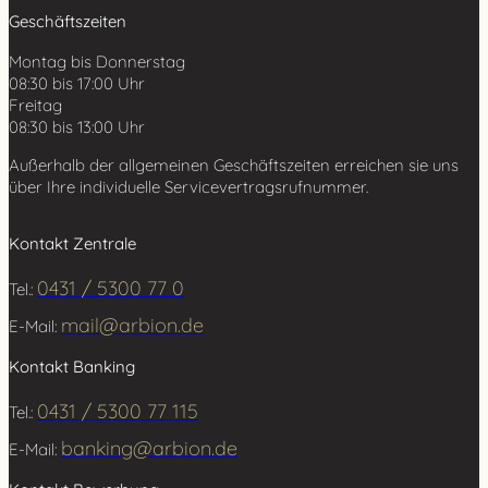
Geschäftszeiten
c
h
Montag bis Donnerstag
e
08:30 bis 17:00 Uhr
n
Freitag
08:30 bis 13:00 Uhr
Außerhalb der allgemeinen Geschäftszeiten erreichen sie uns
über Ihre individuelle Servicevertragsrufnummer.
Kontakt Zentrale
0431 / 5300 77 0
Tel.:
mail@arbion.de
E-Mail:
Kontakt Banking
0431 / 5300 77 115
Tel.:
banking@arbion.de
E-Mail: