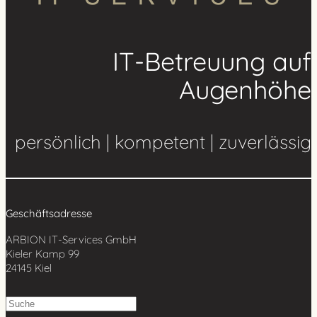
IT-Betreuung auf
Augenhöhe
persönlich | kompetent | zuverlässig
Geschäftsadresse
ARBION IT-Services GmbH
Kieler Kamp 99
24145 Kiel
S
u